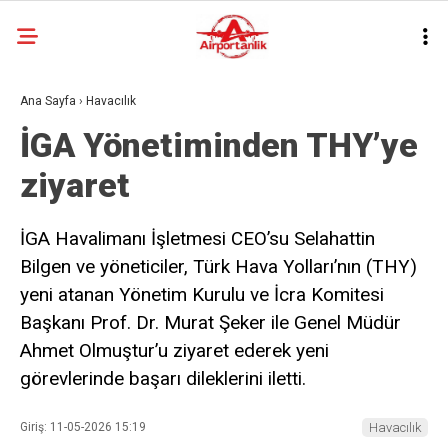
29.4
°
İSTANBUL
Ana Sayfa
›
Havacılık
İGA Yönetiminden THY’ye
GALERİ
VİDEO
YAZARLAR
ziyaret
HAVACILIK
İGA Havalimanı İşletmesi CEO’su Selahattin
TURIZM
Bilgen ve yöneticiler, Türk Hava Yolları’nın (THY)
yeni atanan Yönetim Kurulu ve İcra Komitesi
DÜNYA
Başkanı Prof. Dr. Murat Şeker ile Genel Müdür
TEKNOLOJI
Ahmet Olmuştur’u ziyaret ederek yeni
görevlerinde başarı dileklerini iletti.
TÜRKIYE
EKONOMI
Giriş: 11-05-2026 15:19
Havacılık