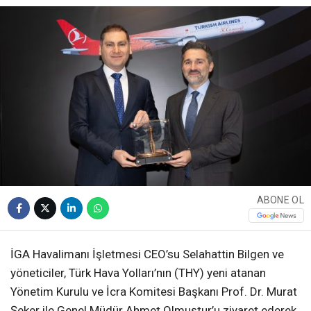
SERVISLER
WhatsApp İhbar
Hattı
Facebook
ABONE OL
Instagram
İGA Havalimanı İşletmesi CEO’su Selahattin Bilgen ve
yöneticiler, Türk Hava Yolları’nın (THY) yeni atanan
Youtube
Yönetim Kurulu ve İcra Komitesi Başkanı Prof. Dr. Murat
Şeker ile Genel Müdür Ahmet Olmuştur’u ziyaret ederek